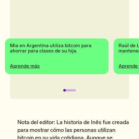
Mia en Argentina utiliza bitcoin para
Raúl de 
ahorrar para clases de su hija.
mantener
Aprende más
Aprende
Nota del editor: La historia de Inês fue creada
para mostrar cómo las personas utilizan
bitcoin en su vida cotidiana. Aunque se