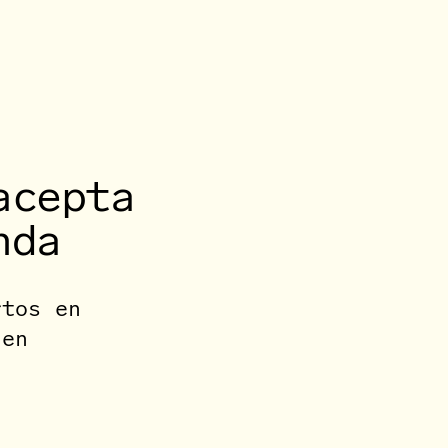
acepta
nda
rtos en
 en