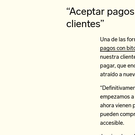
“Aceptar pagos 
clientes”
Una de las fo
pagos con bit
nuestra client
pagar, que en
atraído a nue
“Definitivame
empezamos a a
ahora vienen p
pueden compr
accesible.