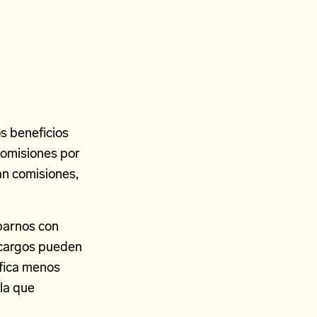
s beneficios
comisiones por
an comisiones,
parnos con
e cargos pueden
ifica menos
la que