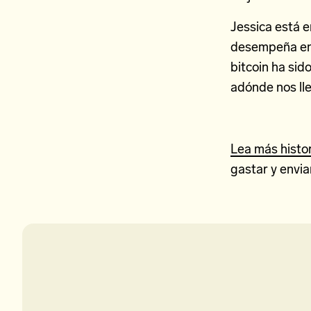
Jessica está e
desempeña en 
bitcoin ha sid
adónde nos lle
Lea más histo
gastar y envia