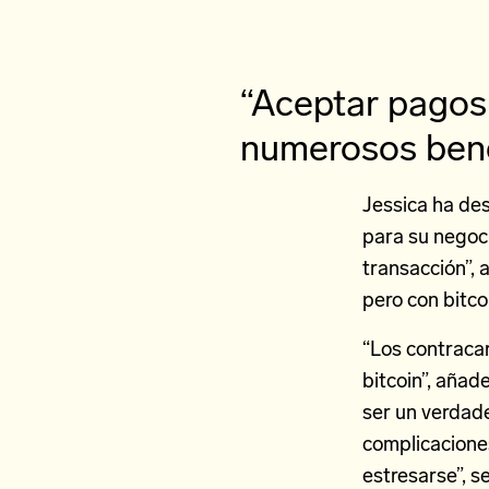
“Aceptar pagos 
numerosos bene
Jessica ha de
para su negoci
transacción”, 
pero con bitco
“Los contraca
bitcoin”, añad
ser un verdade
complicaciones
estresarse”, s