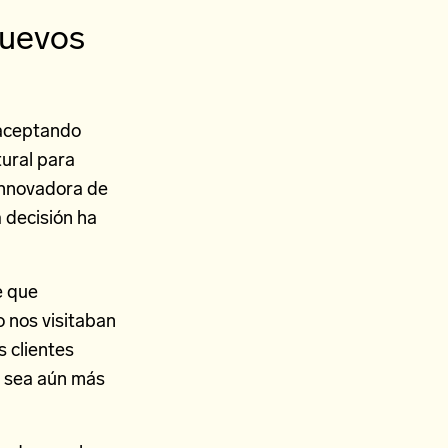
nuevos
 aceptando
tural para
 innovadora de
 decisión ha
e que
 nos visitaban
s clientes
n sea aún más