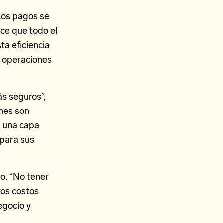
“Los pagos se
ace que todo el
ta eficiencia
s operaciones
s seguros”,
ones son
n una capa
 para sus
vo. “No tener
ros costos
egocio y