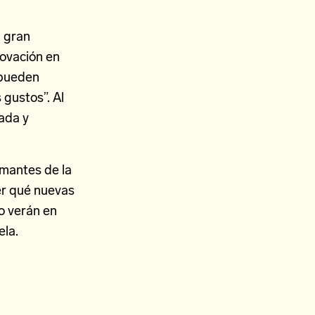
a gran
novación en
 pueden
 gustos”. Al
mada y
amantes de la
er qué nuevas
o verán en
ela.