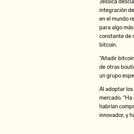
Jessica descu
integración de
en el mundo rea
para algo más 
constante de 
bitcoin.
“Añadir bitco
de otras bouti
un grupo espe
Al adoptar lo
mercado. “Ha 
habrían compra
innovador, y h