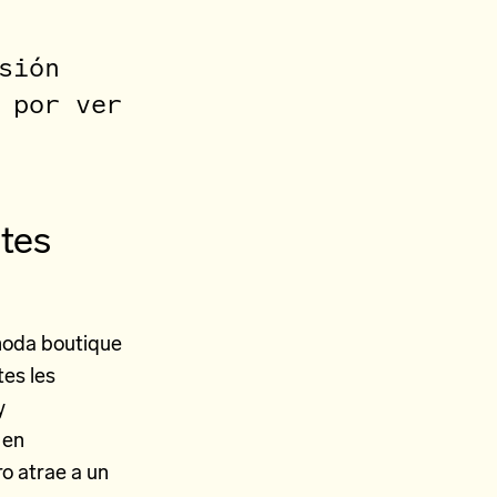
sión
 por ver
ntes
 moda boutique
tes les
y
 en
o atrae a un